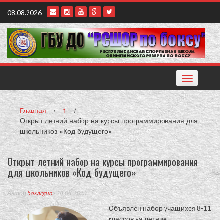
Наверх
08.08.2026
Toggle
navigation
Главная
/
1
/
Открыт летний набор на курсы программирования для
школьников «Код будущего»
Открыт летний набор на курсы программирования
для школьников «Код будущего»
Автор
boxargun
- 28.04.2023
Объявлен набор учащихся 8-11
классов на летние