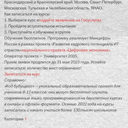
Краснодарский и Красноярский край, Москва, Санкт-Петербург,
Московская, Тульская и Челябинская область, ЯНАО.
Как записаться на курсы:
1. Выберите курс и
подайте заявление на Госуслугах
2. Пройдите вступительное испытание
3. Приступайте к обучению в группе
Обучение бесплатное. Программу реализует Минцифры
России в рамках проекта «Развитие кадрового потенциала ИТ-
отрасли»
национального проекта «Цифровая экономика»
.
Оператор проекта — Университет 2035.
Прием заявок продлится до 31 мая 2023 года. Успейте
записаться: количество мест ограничено!
Записаться на курс
Справочно:
«Код будущего» — уникальный образовательный проект для
учеников 8-11 классов: они могут бесплатно изучить
современные языки программирования на двухлетних курсах
в онлайн и офлайн-формате. Осенью 2022 года на курсы
записались и начали учиться более 130 тысяч школьников
Категории
1