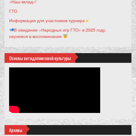
«Наш вклад»!
ГТО
Информация для участников турнира
В ожидании «Народных игр ГТО» в 2025 году,
окунемся в воспоминания
Основы антидопинговой культуры
Архивы