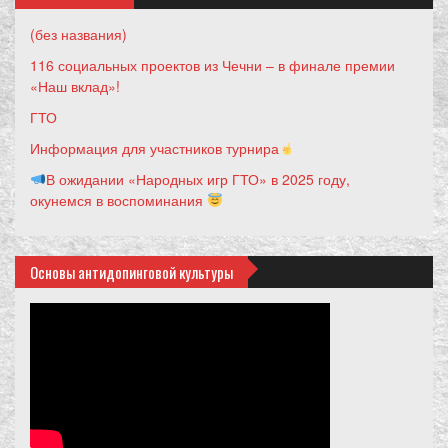
(без названия)
116 социальных проектов из Чечни – в финале премии
«Наш вклад»!
ГТО
Информация для участников турнира
В ожидании «Народных игр ГТО» в 2025 году,
окунемся в воспоминания
Основы антидопинговой культуры