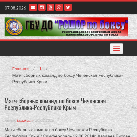
Наверх
07.08.2026
Toggle
navigation
Главная
/
1
/
Матч сборных команд по боксу Чеченская Республика-
Республика Крым
Матч сборных команд по боксу Чеченская
Республика-Республика Крым
Автор
boxargun
- 20.03.2018
Матч сборных команд по боксу Чеченская Республика-
Республика Крым г.Симферопаль 12.08.2014г. Хамзаев Бислан