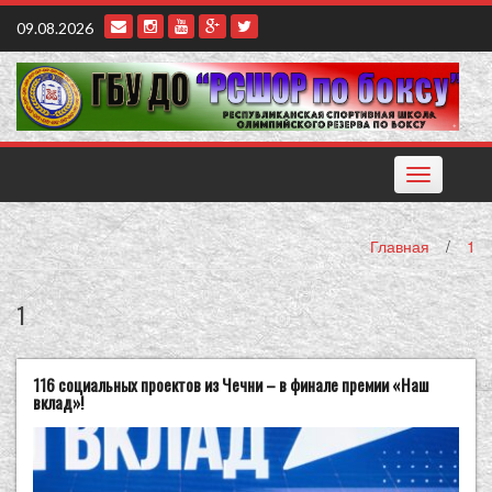
Наверх
09.08.2026
Toggle
navigation
Главная
/
1
1
116 социальных проектов из Чечни – в финале премии «Наш
вклад»!