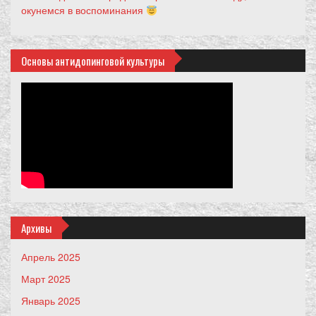
окунемся в воспоминания
Основы антидопинговой культуры
Архивы
Апрель 2025
Март 2025
Январь 2025