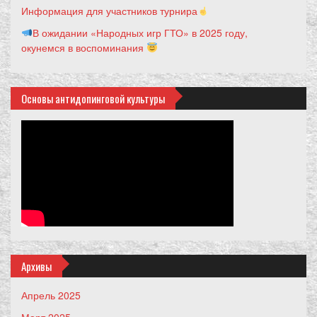
Информация для участников турнира
В ожидании «Народных игр ГТО» в 2025 году,
окунемся в воспоминания
Основы антидопинговой культуры
Архивы
Апрель 2025
Март 2025